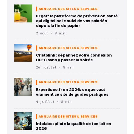
ANNUAIRE DES SITES & SERVICES
uEgar : la plateforme de prévention santé
qui digitalise le suivi de vos salariés
depuis la fin du papier
2 août · 8 min
ANNUAIRE DES SITES & SERVICES
Cristolink : dépannez votre connexion
UPEC sans y passer la soirée
26 juillet · 8 min
ANNUAIRE DES SITES & SERVICES
Expertiseo.fr en 2026: ce que vaut
vraiment ce site de guides pratiques
4 juillet · 8 min
ANNUAIRE DES SITES & SERVICES
Infolabo: pilote la qualité de ton lait en
2026