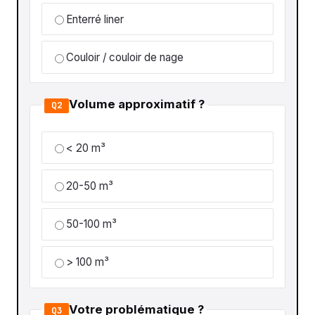
Enterré liner
Couloir / couloir de nage
Volume approximatif ?
Q2
< 20 m³
20-50 m³
50-100 m³
> 100 m³
Votre problématique ?
Q3