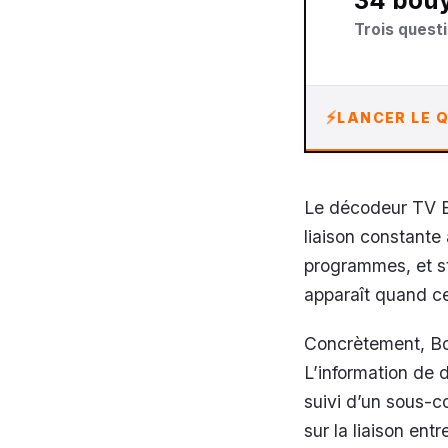
34 bou
Trois questi
LANCER LE Q
Le décodeur TV Bo
liaison constante 
programmes, et s
apparaît quand ce
Concrètement, Bou
L’information de 
suivi d’un sous-c
sur la liaison ent