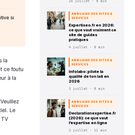
26 juillet · 8 min
ANNUAIRE DES SITES &
tive si
SERVICES
Expertiseo.fr en 2026:
ce que vaut vraiment ce
site de guides
pratiques
4 juillet · 8 min
 la
ANNUAIRE DES SITES &
SERVICES
t ce foutu
Infolabo: pilote la
qualité de ton lait en
ur à la
2026
3 juillet · 8 min
Veuillez
ANNUAIRE DES SITES &
SERVICES
iel. Le
Declarationexpertise.fr
(2026): ce que vaut
x TV
l’expertise en ligne
2 juillet · 11 min