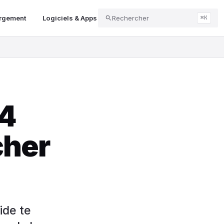
argement
Logiciels & Apps
Rechercher
Audio & Podcast
Gaming & J
⌘K
4
cher
ide te