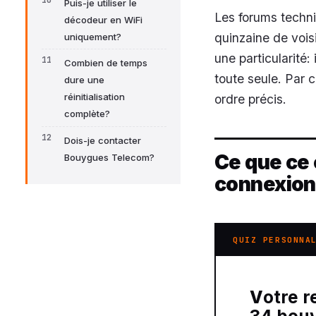
Puis-je utiliser le
Les forums techni
décodeur en WiFi
quinzaine de voi
uniquement?
une particularité:
Combien de temps
toute seule. Par 
dure une
réinitialisation
ordre précis.
complète?
Dois-je contacter
Ce que ce 
Bouygues Telecom?
connexion
QUIZ PERSONNA
Votre recommandation sur code erreur f3500-