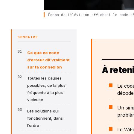
Écran de télévision affichant le code d
SOMMAIRE
Ce que ce code
d’erreur dit vraiment
sur ta connexion
À reteni
Toutes les causes
Le code
possibles, de la plus
décodeu
fréquente à la plus
vicieuse
Un simp
Les solutions qui
problèm
fonctionnent, dans
l’ordre
Le WiFi