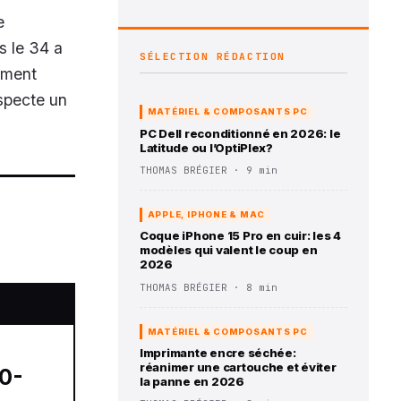
e
s le 34 a
SÉLECTION RÉDACTION
rement
especte un
MATÉRIEL & COMPOSANTS PC
PC Dell reconditionné en 2026: le
Latitude ou l’OptiPlex?
THOMAS BRÉGIER · 9 min
APPLE, IPHONE & MAC
Coque iPhone 15 Pro en cuir: les 4
modèles qui valent le coup en
2026
THOMAS BRÉGIER · 8 min
MATÉRIEL & COMPOSANTS PC
Imprimante encre séchée:
réanimer une cartouche et éviter
la panne en 2026