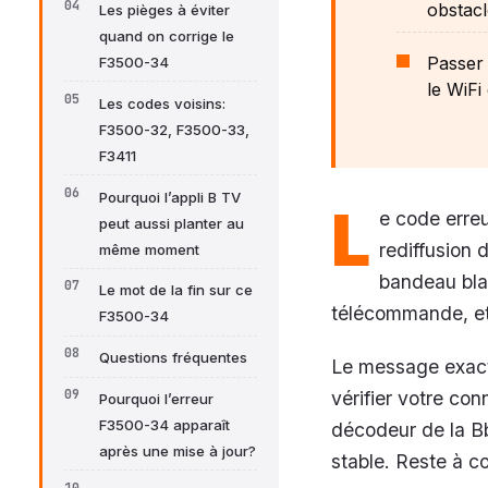
obstacl
Les pièges à éviter
quand on corrige le
Passer 
F3500-34
le WiFi
Les codes voisins:
F3500-32, F3500-33,
F3411
Pourquoi l’appli B TV
L
e code erre
peut aussi planter au
rediffusion 
même moment
bandeau blan
Le mot de la fin sur ce
télécommande, et 
F3500-34
Questions fréquentes
Le message exact 
vérifier votre con
Pourquoi l’erreur
F3500-34 apparaît
décodeur de la Bb
après une mise à jour?
stable. Reste à c