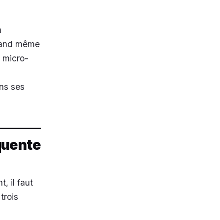
n
quand même
x micro-
ans ses
équente
, il faut
trois