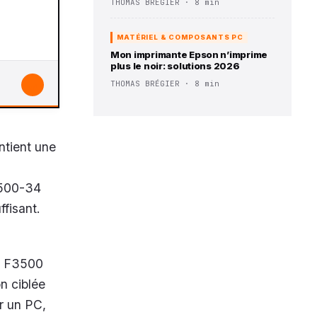
THOMAS BRÉGIER · 8 min
MATÉRIEL & COMPOSANTS PC
Mon imprimante Epson n’imprime
plus le noir: solutions 2026
↓
THOMAS BRÉGIER · 8 min
ntient une
3500-34
ffisant.
nt F3500
n ciblée
ur un PC,