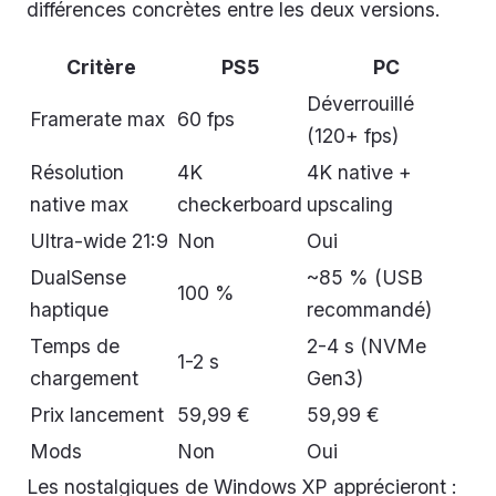
différences concrètes entre les deux versions.
Critère
PS5
PC
Déverrouillé
Framerate max
60 fps
(120+ fps)
Résolution
4K
4K native +
native max
checkerboard
upscaling
Ultra-wide 21:9
Non
Oui
DualSense
~85 % (USB
100 %
haptique
recommandé)
Temps de
2-4 s (NVMe
1-2 s
chargement
Gen3)
Prix lancement
59,99 €
59,99 €
Mods
Non
Oui
Les nostalgiques de Windows XP apprécieront :