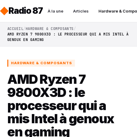
Radio 87
À la une
Articles
Hardware & Compo
ACCUEIL
HARDWARE & COMPOSANTS
AMD RYZEN 7 9800X3D : LE PROCESSEUR QUI A MIS INTEL À
GENOUX EN GAMING
HARDWARE & COMPOSANTS
AMD Ryzen 7
9800X3D : le
processeur qui a
mis Intel à genoux
en gaming