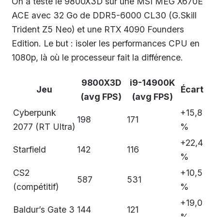
On a testé le 9800X3D sur une MSI MEG X670E
ACE avec 32 Go de DDR5-6000 CL30 (G.Skill
Trident Z5 Neo) et une RTX 4090 Founders
Edition. Le but : isoler les performances CPU en
1080p, là où le processeur fait la différence.
9800X3D
i9-14900K
Jeu
Écart
(avg FPS)
(avg FPS)
Cyberpunk
+15,8
198
171
2077 (RT Ultra)
%
+22,4
Starfield
142
116
%
CS2
+10,5
587
531
(compétitif)
%
+19,0
Baldur’s Gate 3
144
121
%