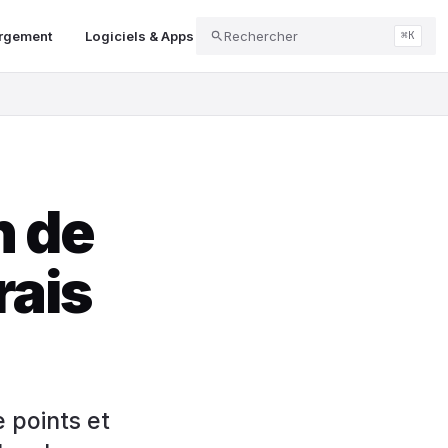
argement
Logiciels & Apps
Rechercher
Audio & Podcast
Gaming & J
⌘K
n de
rais
 points et