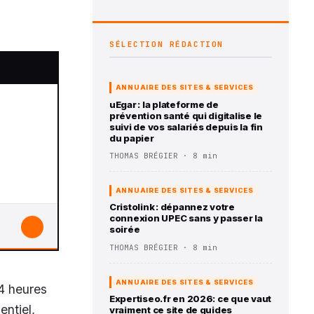
SÉLECTION RÉDACTION
ANNUAIRE DES SITES & SERVICES
uEgar : la plateforme de
prévention santé qui digitalise le
suivi de vos salariés depuis la fin
du papier
THOMAS BRÉGIER · 8 min
ANNUAIRE DES SITES & SERVICES
Cristolink : dépannez votre
connexion UPEC sans y passer la
↓
soirée
THOMAS BRÉGIER · 8 min
ANNUAIRE DES SITES & SERVICES
4 heures
Expertiseo.fr en 2026: ce que vaut
entiel,
vraiment ce site de guides