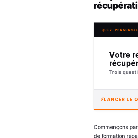
récupérati
QUIZ PERSONNA
Votre recommandation sur stage de
récupér
Trois questi
LANCER LE Q
Commençons par le
de formation répar