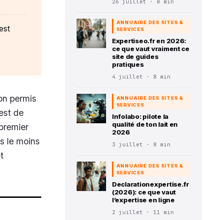
26 juillet · 8 min
ANNUAIRE DES SITES &
est
SERVICES
Expertiseo.fr en 2026:
ce que vaut vraiment ce
site de guides
pratiques
4 juillet · 8 min
ton permis
ANNUAIRE DES SITES &
SERVICES
est de
Infolabo: pilote la
qualité de ton lait en
 premier
2026
s le moins
3 juillet · 8 min
t
ANNUAIRE DES SITES &
SERVICES
Declarationexpertise.fr
(2026): ce que vaut
l’expertise en ligne
2 juillet · 11 min