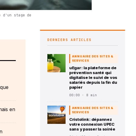
e d'un stage de
DERNIERS ARTICLES
ANNUAIRE DES SITES &
SERVICES
uEgar : la plateforme de
prévention santé qui
digitalise le suivi de vos
salariés depuis la fin du
 que
papier
00:00 · 8 min
mais en
ANNUAIRE DES SITES &
SERVICES
Cristolink : dépannez
votre connexion UPEC
sans y passer la soirée
en