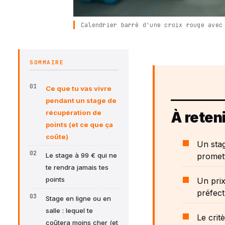
Calendrier barré d'une croix rouge avec
SOMMAIRE
Ce que tu vas vivre
pendant un stage de
récupération de
À reteni
points (et ce que ça
coûte)
Un stag
promet
Le stage à 99 € qui ne
te rendra jamais tes
points
Un prix
préfect
Stage en ligne ou en
salle : lequel te
Le crit
coûtera moins cher (et