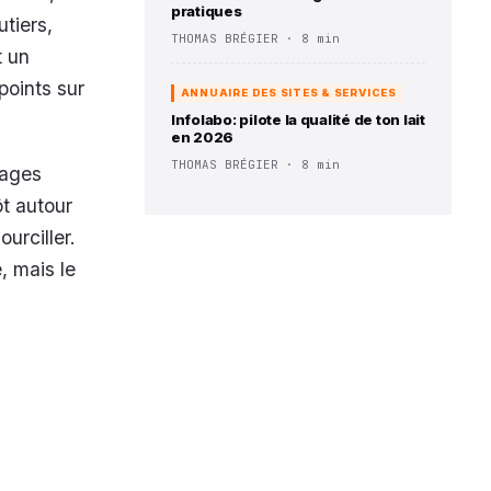
pratiques
tiers,
THOMAS BRÉGIER · 8 min
t un
 points sur
ANNUAIRE DES SITES & SERVICES
Infolabo: pilote la qualité de ton lait
en 2026
THOMAS BRÉGIER · 8 min
tages
t autour
urciller.
, mais le