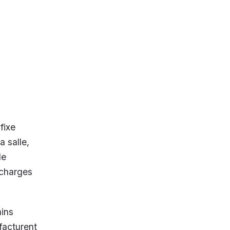
fixe
a salle,
de
 charges
ains
 facturent