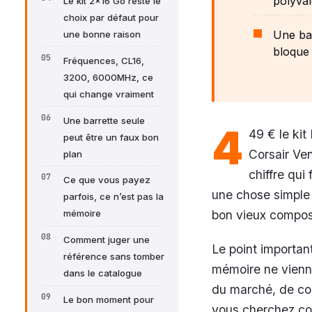
polyval
Le kit 2x16 Go reste le
choix par défaut pour
Une bar
une bonne raison
bloque 
Fréquences, CL16,
3200, 6000MHz, ce
qui change vraiment
Une barrette seule
4
49 € le ki
peut être un faux bon
Corsair Ven
plan
chiffre qui 
Ce que vous payez
une chose simple 
parfois, ce n’est pas la
bon vieux composa
mémoire
Comment juger une
Le point important
référence sans tomber
mémoire ne vienne
dans le catalogue
du marché, de com
Le bon moment pour
vous cherchez com