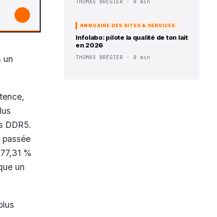
THOMAS BRÉGIER · 8 min
↓
ANNUAIRE DES SITES & SERVICES
Infolabo: pilote la qualité de ton lait
en 2026
s un
THOMAS BRÉGIER · 8 min
tence,
lus
es DDR5.
o passée
277,31 %
ique un
plus