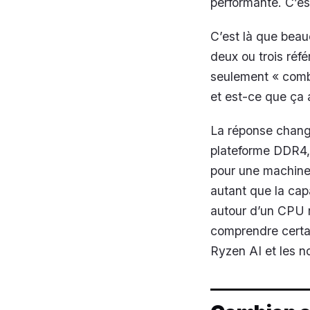
performante. C’es
C’est là que beauc
deux ou trois réfé
seulement « combi
et est-ce que ça 
La réponse chang
plateforme DDR4,
pour une machine
autant que la capa
autour d’un CPU 
comprendre certa
Ryzen AI et les n