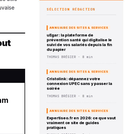
uvaise
SÉLECTION RÉDACTION
ANNUAIRE DES SITES & SERVICES
uEgar : la plateforme de
prévention santé qui digitalise le
out
suivi de vos salariés depuis la fin
du papier
THOMAS BRÉGIER · 8 min
ANNUAIRE DES SITES & SERVICES
Cristolink : dépannez votre
connexion UPEC sans y passer la
soirée
THOMAS BRÉGIER · 8 min
ANNUAIRE DES SITES & SERVICES
Expertiseo.fr en 2026: ce que vaut
vraiment ce site de guides
pratiques