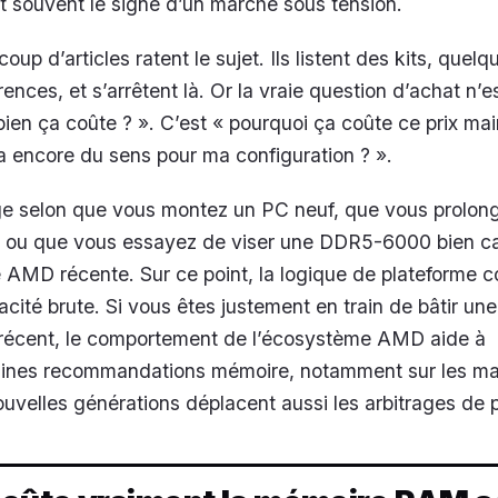
t souvent le signe d’un marché sous tension.
oup d’articles ratent le sujet. Ils listent des kits, que
rences, et s’arrêtent là. Or la vraie question d’achat n’e
en ça coûte ? ». C’est « pourquoi ça coûte ce prix mai
a encore du sens pour ma configuration ? ».
e selon que vous montez un PC neuf, que vous prolon
 ou que vous essayez de viser une DDR5-6000 bien ca
 AMD récente. Sur ce point, la logique de plateforme 
cité brute. Si vous êtes justement en train de bâtir une
récent, le comportement de l’écosystème AMD aide à
ines recommandations mémoire, notamment sur les ma
ouvelles générations déplacent aussi les arbitrages de 