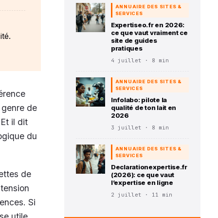
ANNUAIRE DES SITES &
SERVICES
Expertiseo.fr en 2026:
ce que vaut vraiment ce
té.
site de guides
pratiques
4 juillet · 8 min
ANNUAIRE DES SITES &
SERVICES
férence
Infolabo: pilote la
e genre de
qualité de ton lait en
2026
t il dit
3 juillet · 8 min
logique du
ANNUAIRE DES SITES &
SERVICES
Declarationexpertise.fr
rettes de
(2026): ce que vaut
l’expertise en ligne
 tension
2 juillet · 11 min
ences. Si
e utile