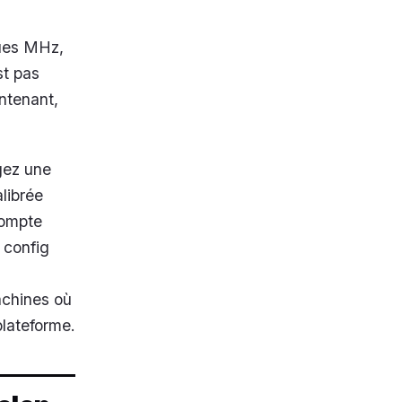
lques MHz,
st pas
ntenant,
gez une
librée
compte
 config
chines où
plateforme.