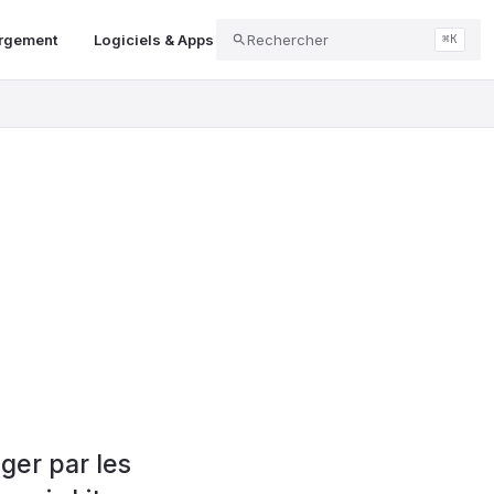
argement
Logiciels & Apps
Rechercher
Audio & Podcast
Gaming
⌘K
n
ger par les