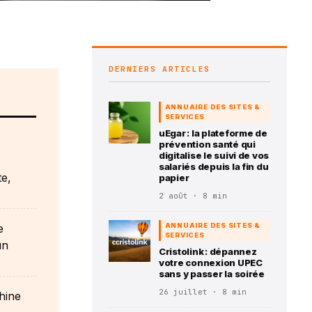
DERNIERS ARTICLES
ANNUAIRE DES SITES &
SERVICES
uEgar : la plateforme de
prévention santé qui
digitalise le suivi de vos
salariés depuis la fin du
te,
papier
2 août · 8 min
e
ANNUAIRE DES SITES &
SERVICES
un
Cristolink : dépannez
votre connexion UPEC
sans y passer la soirée
26 juillet · 8 min
hine