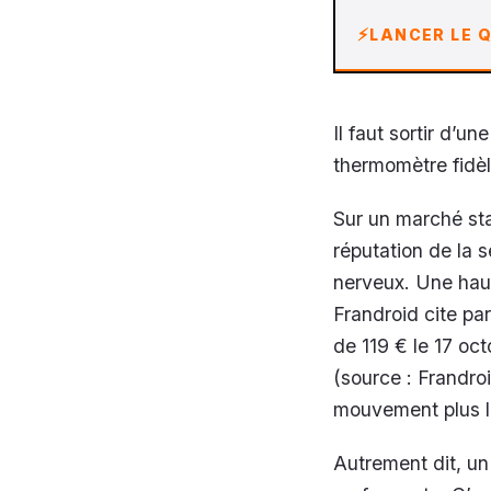
LANCER LE Q
Il faut sortir d’u
thermomètre fidèl
Sur un marché sta
réputation de la s
nerveux. Une haus
Frandroid cite p
de 119 € le 17 oc
(source : Frandro
mouvement plus la
Autrement dit, un