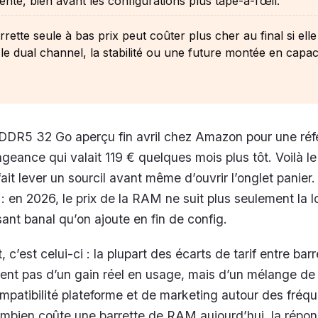
ente, bien avant les configurations plus tape-à-l’œil.
rette seule à bas prix peut coûter plus cher au final si elle
le dual channel, la stabilité ou une future montée en capaci
t DDR5 32 Go aperçu fin avril chez Amazon pour une ré
geance qui valait 119 € quelques mois plus tôt. Voilà l
fait lever un sourcil avant même d’ouvrir l’onglet panier. E
: en 2026, le prix de la RAM ne suit plus seulement la 
nt banal qu’on ajoute en fin de config.
, c’est celui-ci : la plupart des écarts de tarif entre bar
nt pas d’un gain réel en usage, mais d’un mélange de
patibilité plateforme et de marketing autour des fréqu
bien coûte une barrette de RAM aujourd’hui, la répons