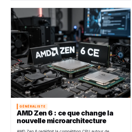
GÉNÉRALISTE
AMD Zen 6 : ce que change la
nouvelle microarchitecture
AMD Zen 6 redéfinit la compétition CPU autour de