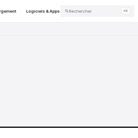
argement
Logiciels & Apps
Rechercher
Audio & Podcast
Gaming
⌘K